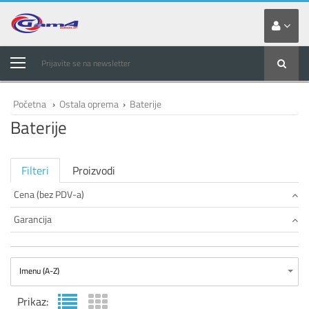
Prijavite se na newsletter
Početna
›
Ostala oprema
›
Baterije
Baterije
Filteri
Proizvodi
Cena (bez PDV-a)
Garancija
Imenu (A-Z)
Prikaz: