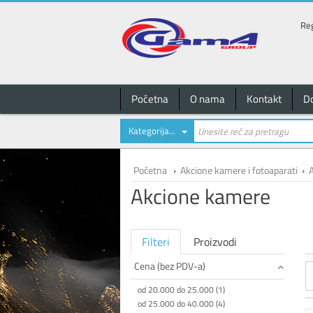
Reg
Početna
O nama
Kontakt
D
Kategorija...
Početna
›
Akcione kamere i fotoaparati
›
Akcione kamere
Filteri
Proizvodi
Cena (bez PDV-a)
od 20.000 do 25.000 (1)
od 25.000 do 40.000 (4)