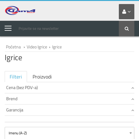
Prijavite se na newsletter
Početna
›
Video Igrice
›
Igrice
Igrice
Filteri
Proizvodi
Cena (bez PDV-a)
Brend
Garancija
Imenu (A-Z)