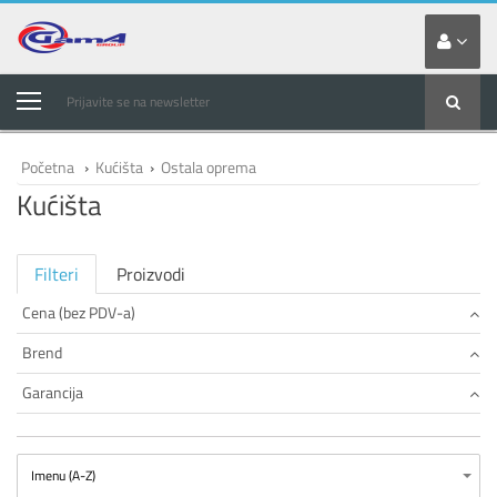
Prijavite se na newsletter
Početna
›
Kućišta
›
Ostala oprema
Kućišta
Filteri
Proizvodi
Cena (bez PDV-a)
Brend
Garancija
Imenu (A-Z)