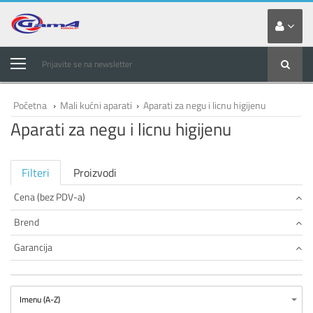
Prijavite se na newsletter
Početna
›
Mali kućni aparati
›
Aparati za negu i licnu higijenu
Aparati za negu i licnu higijenu
Filteri
Proizvodi
Cena (bez PDV-a)
Brend
Garancija
Imenu (A-Z)