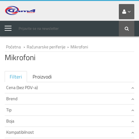
Prijavite se na newsletter
Početna
›
Računarske periferije
›
Mikrofoni
Mikrofoni
Filteri
Proizvodi
Cena (bez PDV-a)
Brend
Tip
Boja
Kompatibilnost