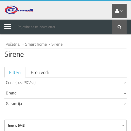
Prijavite se na newsletter
Početna
›
Smart home
›
Sirene
Sirene
Filteri
Proizvodi
Cena (bez PDV-a)
Brend
Garancija
Imenu (A-Z)