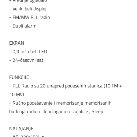
- Prednje ogledalo
- Veliki beli displej
- FM/MW PLL radio
- Dupli alarm
EKRAN
- 0,9 inča beli LED
- 24-časovni sat
FUNKCIJE
- PLL Radio sa 20 unapred podešenih stanica (10 FM +
10 MV)
- Ručno podešavanje i memorisanje memorisanih
buđenja radiom ili odlaganjem zujalice , Sleep
NAPAJANJE