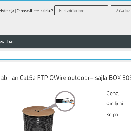
istracija
Zaboravili ste lozinku?
ownload
abl lan Cat5e FTP OWire outdoor+ sajla BOX 3
Cena
Omiljeni
Korpa