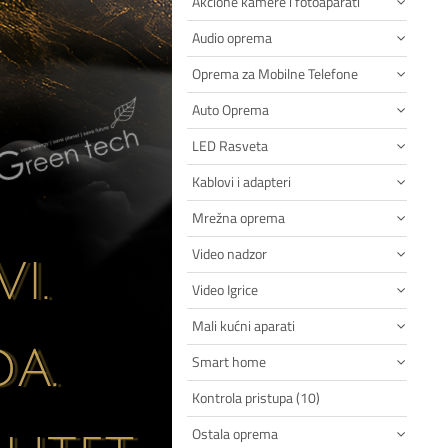
Akcione kamere i fotoaparati
Audio oprema
Oprema za Mobilne Telefone
Auto Oprema
LED Rasveta
Kablovi i adapteri
Mrežna oprema
Video nadzor
Video Igrice
Mali kućni aparati
Smart home
Kontrola pristupa (10)
Ostala oprema