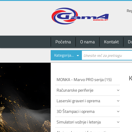
Reg
Početna
O nama
Kontakt
D
Kategorija...
K
MONKA - Marvo PRO serija (15)
Računarske periferije
Laserski graveri i oprema
3D Štampaci i oprema
Simulatori vožnje i letenja