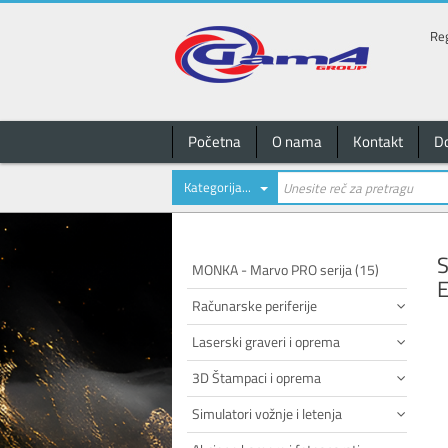
Reg
Početna
O nama
Kontakt
D
Kategorija...
MONKA - Marvo PRO serija (15)
Računarske periferije
Laserski graveri i oprema
3D Štampaci i oprema
Simulatori vožnje i letenja