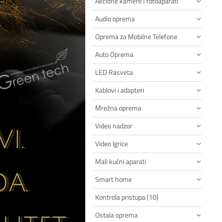
Akcione kamere i fotoaparati
Audio oprema
Oprema za Mobilne Telefone
Auto Oprema
LED Rasveta
Kablovi i adapteri
Mrežna oprema
Video nadzor
Video Igrice
Mali kućni aparati
Smart home
Kontrola pristupa (10)
Ostala oprema